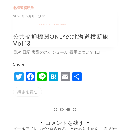
北海道横断旅
北
2020年12月1日
6年
2
タグ:
GOTOトラベル
,
網走
,
阿寒湖
タ
旅
公共交通機関ONLYの北海道横断旅
Vol.13
V
目次 日記 実際のスケジュール 費用について […]
目
Share
S
T
F
Li
H
E
共
w
a
n
at
m
有
続きを読む
itt
c
e
e
ai
er
e
n
l
b
a
o
コメントを残す
メールアドレスが公開されることはありません。
※
が付