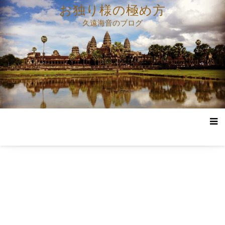
コ
お独り様の極め方
ン
久遠海音のブログ
テ
ン
ツ
へ
ス
キ
ッ
プ