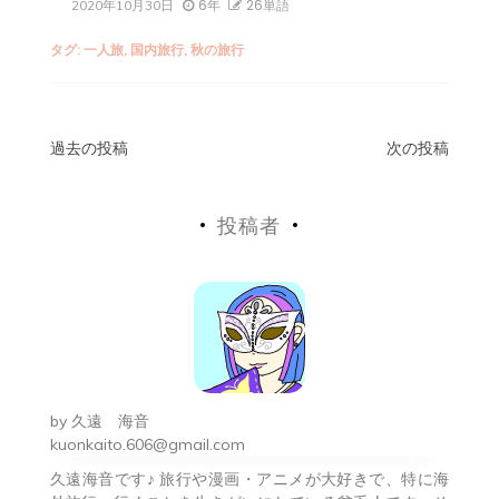
6年
26単語
2020年10月30日
タグ:
一人旅
,
国内旅行
,
秋の旅行
投
過去の投稿
次の投稿
稿
投稿者
ナ
ビ
ゲ
ー
シ
by
久遠 海音
ョ
kuonkaito.606@gmail.com
久遠海音です♪ 旅行や漫画・アニメが大好きで、特に海
ン