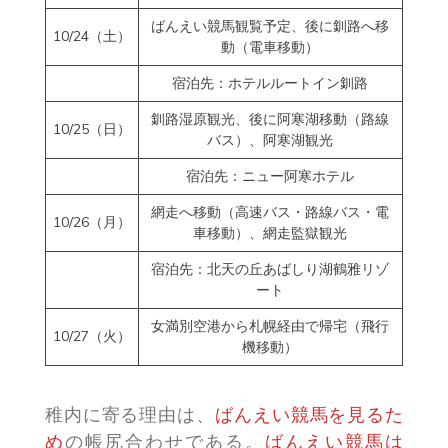
ばんえい競馬観覧予定、後に釧路へ移
10/24（土）
動（電車移動）
宿泊先：ホテルルートイン釧路
釧路湿原観光、後に阿寒湖移動（路線
10/25（日）
バス）、阿寒湖観光
宿泊先：ニュー阿寒ホテル
網走へ移動（高速バス・路線バス・電
10/26（月）
車移動）、網走監獄観光
宿泊先：北天の丘あばしり湖鶴雅リゾ
ート
女満別空港から札幌経由で帰宅（飛行
10/27（火）
機移動）
稚内に寄る理由は、
ばんえい競馬を見るた
め
の帳尻合わせである。
ばんえい競馬は