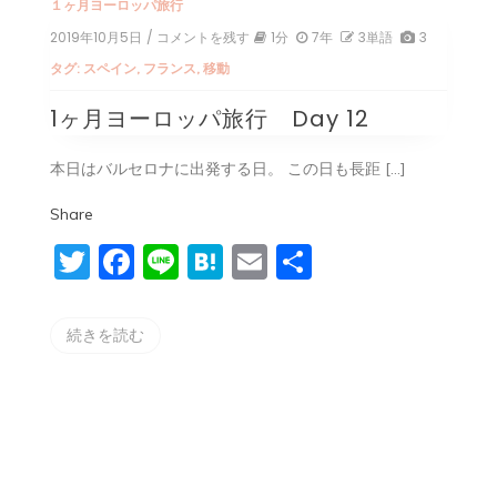
１ヶ月ヨーロッパ旅行
2019年10月5日
/ コメントを残す
on
1分
7年
3単語
3
1
タグ:
スペイン
,
フランス
,
移動
ヶ
月
1ヶ月ヨーロッパ旅行 Day 12
ヨ
ー
ロ
本日はバルセロナに出発する日。 この日も長距 […]
ッ
パ
Share
旅
行
Twitter
Facebook
Line
Hatena
Email
共
Day
12
有
続きを読む