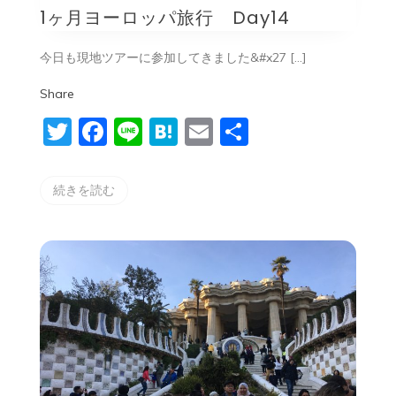
1ヶ月ヨーロッパ旅行 Day14
ー
ロ
ッ
今日も現地ツアーに参加してきました&#x27 […]
パ
旅
行
Share
Day14
Twitter
Facebook
Line
Hatena
Email
共
有
続きを読む