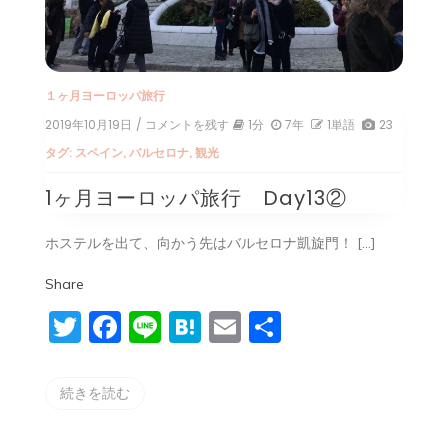
１ヶ月ヨーロッパ旅行
2019年10月19日
/ コメントを残す
on
1分
7年
1単語
23
1
タグ:
スペイン
,
バルセロナ
,
観光
ヶ
月
1ヶ月ヨーロッパ旅行 Day13②
ヨ
ー
ロ
ホステルを出て、向かう先はバルセロナ凱旋門！ […]
ッ
パ
Share
旅
行
Twitter
Facebook
Line
Hatena
Email
共
Day13②
有
続きを読む