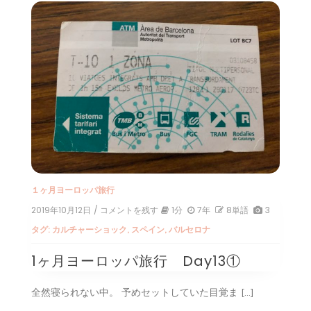
１ヶ月ヨーロッパ旅行
2019年10月12日
/ コメントを残す
on
1分
7年
8単語
3
1
タグ:
カルチャーショック
,
スペイン
,
バルセロナ
ヶ
月
1ヶ月ヨーロッパ旅行 Day13①
ヨ
ー
ロ
全然寝られない中。 予めセットしていた目覚ま […]
ッ
パ