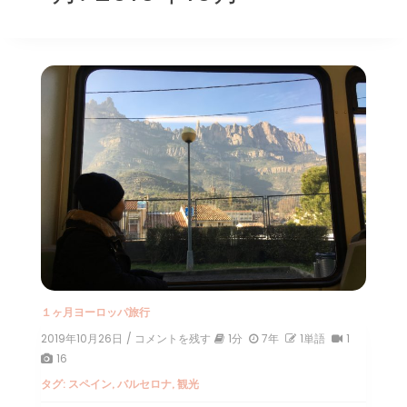
１ヶ月ヨーロッパ旅行
2019年10月26日
/ コメントを残す
on
1分
7年
1単語
1
1
16
ヶ
タグ:
スペイン
,
バルセロナ
,
観光
月
ヨ