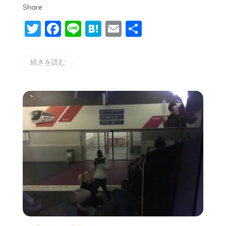
Share
旅
行
Twitter
Facebook
Line
Hatena
Email
共
Day13①
有
続きを読む