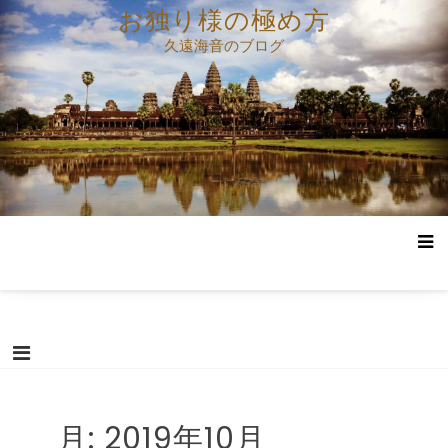
コ
お独り様の極め方
ン
久遠海音のブログ
テ
ン
ツ
へ
ス
キ
ッ
プ
月:
2019年10月