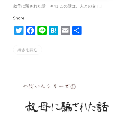
①
叔母に騙された話 ＃41 この話は、人との交 […]
〜
叔
Share
母
に
Twitter
Facebook
Line
Hatena
Email
共
騙
さ
有
れ
た
続きを読む
話
＃
41〜