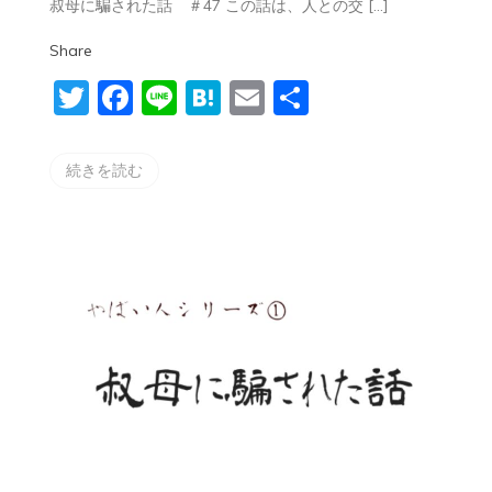
叔母に騙された話 ＃47 この話は、人との交 […]
〜
叔
Share
母
に
Twitter
Facebook
Line
Hatena
Email
共
騙
さ
有
れ
た
続きを読む
話
＃
47〜