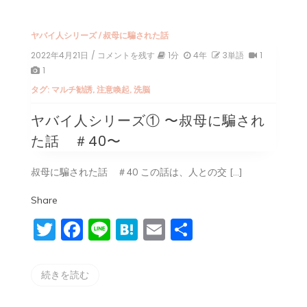
ヤバイ人シリーズ
/
叔母に騙された話
2022年4月21日
/ コメントを残す
on
1分
4年
3単語
1
ヤ
1
バ
タグ:
マルチ勧誘
,
注意喚起
,
洗脳
イ
人
ヤバイ人シリーズ① 〜叔母に騙され
シ
リ
た話 ＃40〜
ー
ズ
①
叔母に騙された話 ＃40 この話は、人との交 […]
〜
叔
Share
母
に
Twitter
Facebook
Line
Hatena
Email
共
騙
さ
有
れ
た
続きを読む
話
＃
40〜