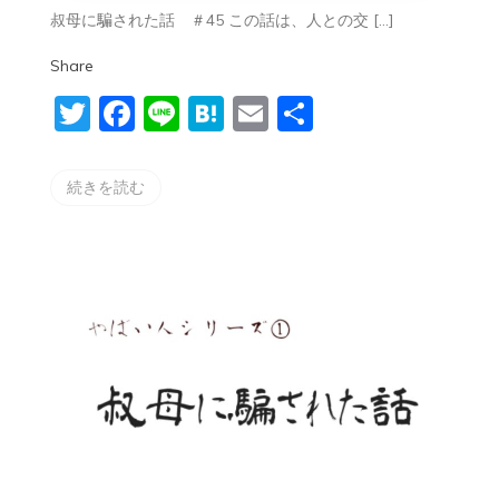
①
叔母に騙された話 ＃45 この話は、人との交 […]
〜
叔
Share
母
に
Twitter
Facebook
Line
Hatena
Email
共
騙
さ
有
れ
た
続きを読む
話
＃
45〜