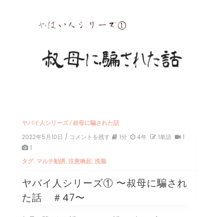
ヤバイ人シリーズ
/
叔母に騙された話
2022年5月10日
/ コメントを残す
on
1分
4年
1単語
1
ヤ
1
バ
タグ:
マルチ勧誘
,
注意喚起
,
洗脳
イ
人
ヤバイ人シリーズ① 〜叔母に騙され
シ
リ
た話 ＃47〜
ー
ズ
①