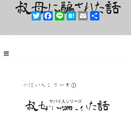
Share
Share
Share
Share
Share
Share
Share
Share
Share
Share
Twitter
Twitter
Twitter
Twitter
Twitter
Twitter
Twitter
Twitter
Twitter
Twitter
Facebook
Facebook
Facebook
Facebook
Facebook
Facebook
Facebook
Facebook
Facebook
Facebook
Line
Line
Line
Line
Line
Line
Line
Line
Line
Line
Hatena
Hatena
Hatena
Hatena
Hatena
Hatena
Hatena
Hatena
Hatena
Hatena
Email
Email
Email
Email
Email
Email
Email
Email
Email
Email
共
共
共
共
共
共
共
共
共
共
有
有
有
有
有
有
有
有
有
有
ヤバイ人シリーズ