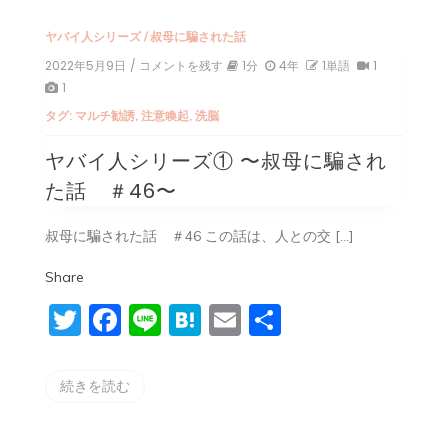
ヤバイ人シリーズ
/
叔母に騙された話
2022年5月9日
/ コメントを残す
on
1分
4年
1単語
1
ヤ
1
バ
タグ:
マルチ勧誘
,
注意喚起
,
洗脳
イ
人
ヤバイ人シリーズ① 〜叔母に騙され
シ
リ
た話 ＃46〜
ー
ズ
①
叔母に騙された話 ＃46 この話は、人との交 […]
〜
叔
Share
母
に
Twitter
Facebook
Line
Hatena
Email
共
騙
さ
有
れ
た
続きを読む
話
＃
46〜