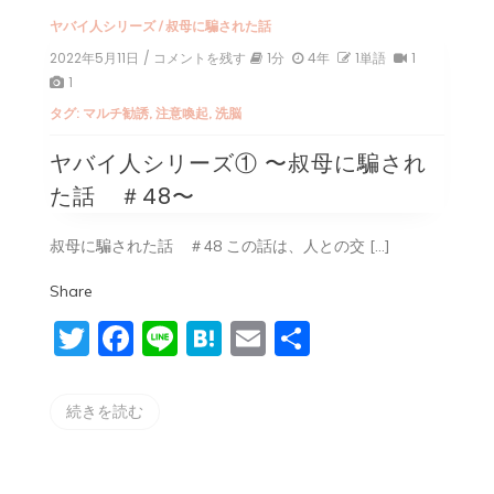
ヤバイ人シリーズ
/
叔母に騙された話
2022年5月11日
/ コメントを残す
on
1分
4年
1単語
1
ヤ
1
バ
タグ:
マルチ勧誘
,
注意喚起
,
洗脳
イ
人
ヤバイ人シリーズ① 〜叔母に騙され
シ
リ
た話 ＃48〜
ー
ズ
①
叔母に騙された話 ＃48 この話は、人との交 […]
〜
叔
Share
母
に
Twitter
Facebook
Line
Hatena
Email
共
騙
さ
有
れ
た
続きを読む
話
＃
48〜