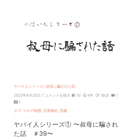
ヤバイ人シリーズ
/
叔母に騙された話
2022年4月20日
/ コメントを残す
on
1分
4年
1単語
1
ヤ
1
バ
タグ:
マルチ勧誘
,
注意喚起
,
洗脳
イ
人
ヤバイ人シリーズ① 〜叔母に騙され
シ
リ
た話 ＃39〜
ー