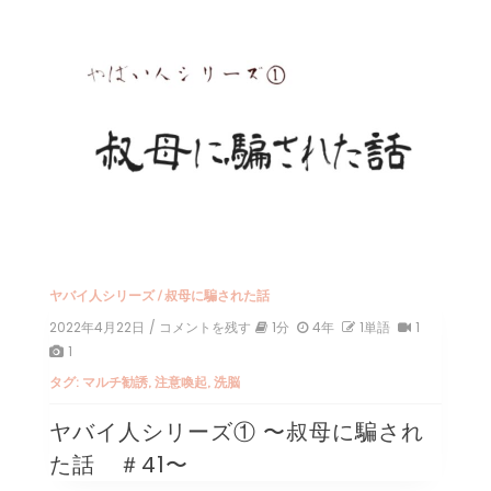
42〜
ヤバイ人シリーズ
/
叔母に騙された話
2022年4月22日
/ コメントを残す
on
1分
4年
1単語
1
ヤ
1
バ
タグ:
マルチ勧誘
,
注意喚起
,
洗脳
イ
人
ヤバイ人シリーズ① 〜叔母に騙され
シ
リ
た話 ＃41〜
ー
ズ