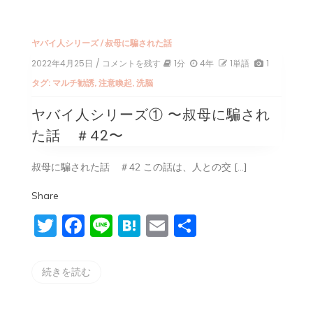
ヤバイ人シリーズ
/
叔母に騙された話
2022年4月25日
/ コメントを残す
on
1分
4年
1単語
1
ヤ
タグ:
マルチ勧誘
,
注意喚起
,
洗脳
バ
イ
ヤバイ人シリーズ① 〜叔母に騙され
人
シ
た話 ＃42〜
リ
ー
ズ
叔母に騙された話 ＃42 この話は、人との交 […]
①
〜
Share
叔
母
Twitter
Facebook
Line
Hatena
Email
共
に
騙
有
さ
れ
続きを読む
た
話
＃