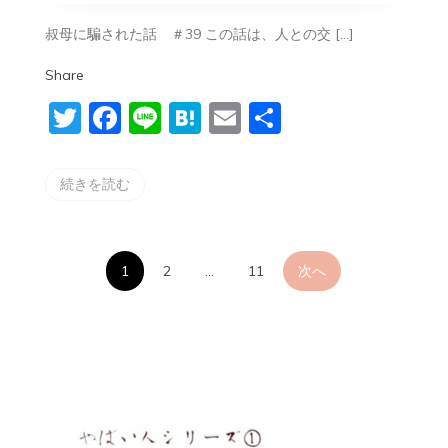
ズ
①
叔母に騙された話 ＃39 この話は、人との交 […]
〜
叔
Share
母
に
Twitter
Facebook
Line
Hatena
Email
共
騙
さ
有
れ
た
続きを読む
話
＃
39〜
投
1
2
…
11
次へ
稿
の
ペ
ー