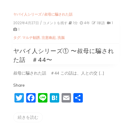
ヤバイ人シリーズ
/
叔母に騙された話
2022年4月27日
/ コメントを残す
on
1分
4年
1単語
1
ヤ
1
バ
タグ:
マルチ勧誘
,
注意喚起
,
洗脳
イ
人
ヤバイ人シリーズ① 〜叔母に騙され
シ
リ
た話 ＃44〜
ー
ズ
①
叔母に騙された話 ＃44 この話は、人との交 […]
〜
叔
Share
母
に
Twitter
Facebook
Line
Hatena
Email
共
騙
さ
有
れ
た
続きを読む
話
＃
44〜