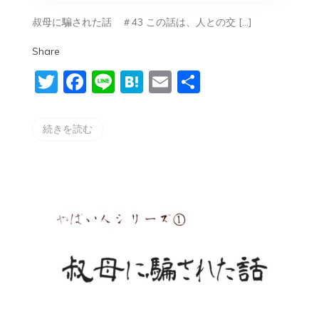
ズ
①
叔母に騙された話 ＃43 この話は、人との交 […]
〜
叔
Share
母
に
Twitter
Facebook
Line
Hatena
Email
共
騙
さ
有
れ
た
続きを読む
話
＃
43〜