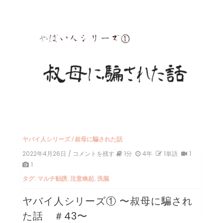
ヤバイ人シリーズ
/
叔母に騙された話
2022年4月26日
/ コメントを残す
on
1分
4年
1単語
1
ヤ
1
バ
タグ:
マルチ勧誘
,
注意喚起
,
洗脳
イ
人
ヤバイ人シリーズ① 〜叔母に騙され
シ
リ
た話 ＃43〜
ー