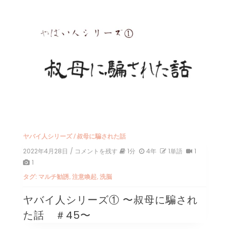
ヤバイ人シリーズ
/
叔母に騙された話
2022年4月28日
/ コメントを残す
on
1分
4年
1単語
1
ヤ
1
バ
タグ:
マルチ勧誘
,
注意喚起
,
洗脳
イ
人
ヤバイ人シリーズ① 〜叔母に騙され
シ
リ
た話 ＃45〜
ー
ズ