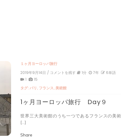
１ヶ月ヨーロッパ旅行
2019年9月14日
/ コメントを残す
on
1分
7年
6単語
1
1
15
ヶ
タグ:
パリ
,
フランス
,
美術館
月
ヨ
1ヶ月ヨーロッパ旅行 Day９
ー
ロ
ッ
世界三大美術館のうち一つであるフランスの美術
パ
[…]
旅
行
Day
Share