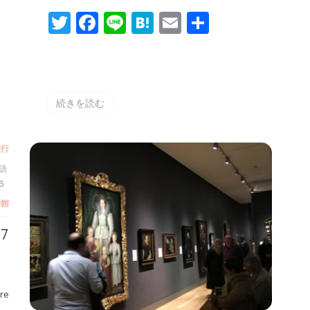
９
Twitter
Facebook
Line
Hatena
Email
共
有
続きを読む
旅行
単語
6
術館
7
re