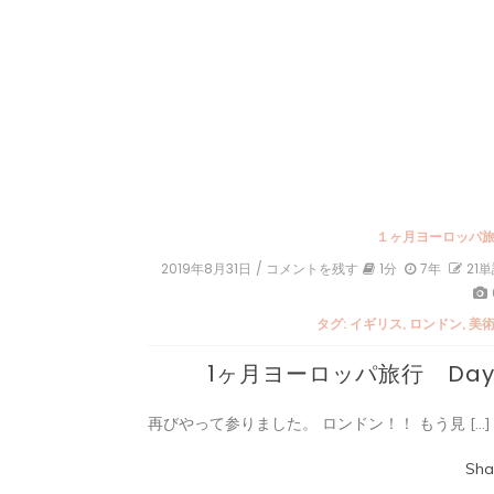
１ヶ月ヨーロッパ
2019年8月31日
/ コメントを残す
on
1分
7年
21
1
ヶ
タグ:
イギリス
,
ロンドン
,
美
月
ヨ
1ヶ月ヨーロッパ旅行 Day
ー
ロ
ッ
再びやって参りました。 ロンドン！！ もう見 […]
パ
旅
行
Sha
Day7