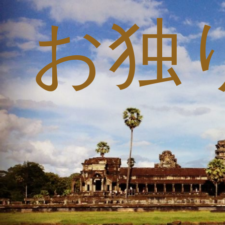
お独
コ
ン
テ
ン
ツ
へ
ス
キ
ッ
プ