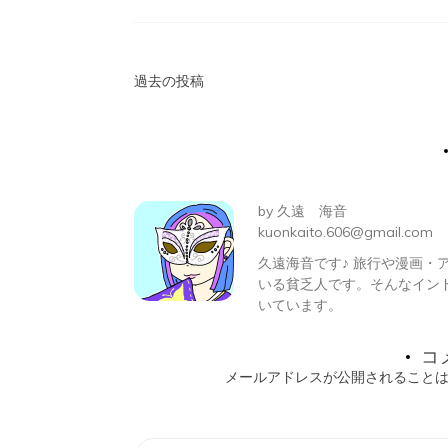
投
過去の投稿
稿
ナ
ビ
by
久遠 海音
ゲ
kuonkaito.606@gmail.com
久遠海音です♪ 旅行や漫画
ー
いる貧乏人です。そんなイン
シ
いています。
ョ
コ
メールアドレスが公開されること
ン