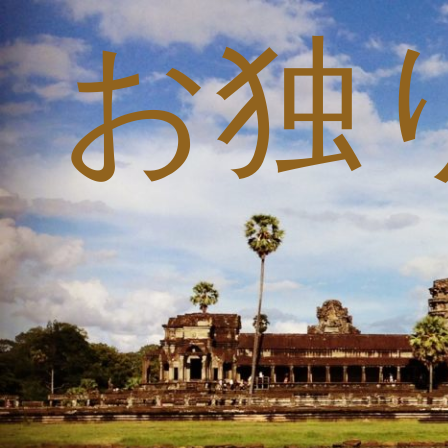
お独
コ
ン
テ
ン
ツ
へ
ス
キ
ッ
プ