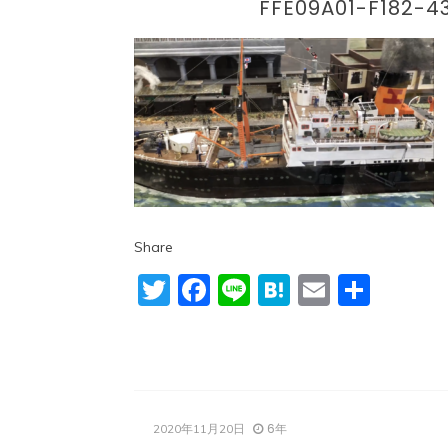
FFE09A01-F182-
Share
Twitter
Facebook
Line
Hatena
Email
共
有
6年
2020年11月20日