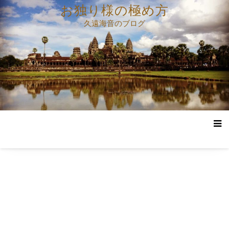
コ
お独り様の極め方
ン
久遠海音のブログ
テ
ン
ツ
へ
ス
キ
ッ
プ