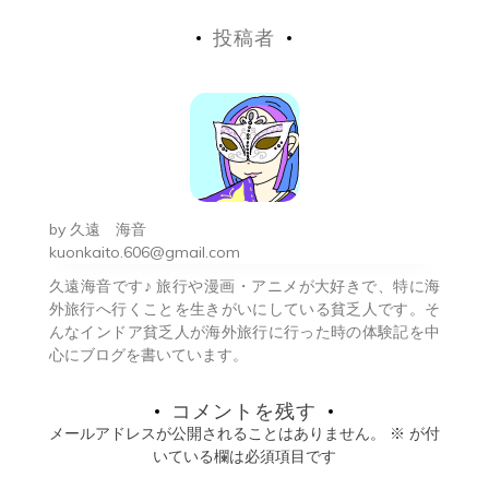
稿
投稿者
ナ
ビ
ゲ
ー
シ
by
久遠 海音
ョ
kuonkaito.606@gmail.com
久遠海音です♪ 旅行や漫画・アニメが大好きで、特に海
ン
外旅行へ行くことを生きがいにしている貧乏人です。そ
んなインドア貧乏人が海外旅行に行った時の体験記を中
心にブログを書いています。
コメントを残す
メールアドレスが公開されることはありません。
※
が付
いている欄は必須項目です