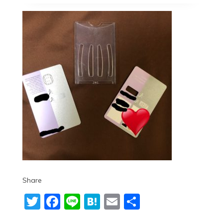
Share
Twitter
Facebook
Line
Hatena
Email
共
有