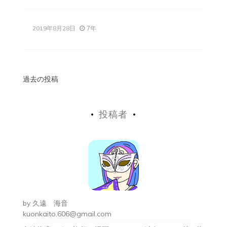
7年
2019年8月28日
投
過去の投稿
稿
投稿者
ナ
ビ
ゲ
ー
シ
by
久遠 海音
ョ
kuonkaito.606@gmail.com