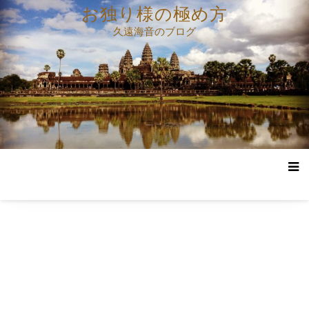
コ
お独り様の極め方
ン
久遠海音のブログ
テ
ン
ツ
へ
ス
キ
ッ
プ