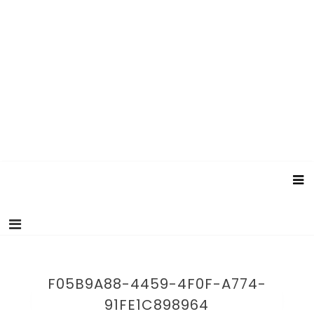
F05B9A88-4459-4F0F-A774-
91FE1C898964