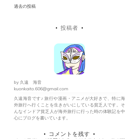
投
過去の投稿
稿
投稿者
ナ
ビ
ゲ
ー
シ
by
久遠 海音
ョ
kuonkaito.606@gmail.com
久遠海音です♪ 旅行や漫画・アニメが大好きで、特に海
ン
外旅行へ行くことを生きがいにしている貧乏人です。そ
んなインドア貧乏人が海外旅行に行った時の体験記を中
心にブログを書いています。
コメントを残す