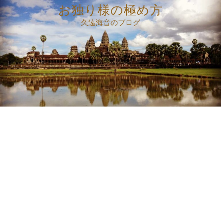
コ
お独り様の極め方
ン
久遠海音のブログ
テ
ン
ツ
へ
ス
キ
ッ
プ