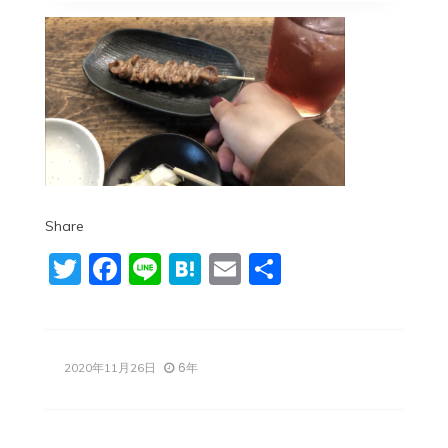
Share
Twitter
Facebook
Line
Hatena
Email
共
有
6年
2020年11月26日