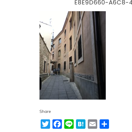
E8E9D660-A6C8-
Share
Twitter
Facebook
Line
Hatena
Email
共