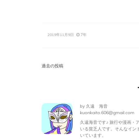
有
7年
2019年11月9日
投
過去の投稿
稿
ナ
ビ
by
久遠 海音
ゲ
kuonkaito.606@gmail.com
久遠海音です♪ 旅行や漫画
ー
いる貧乏人です。そんなイン
シ
いています。