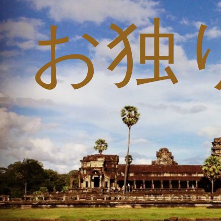
お独
コ
ン
テ
ン
ツ
へ
ス
キ
ッ
プ