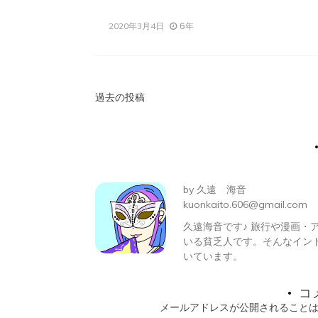
6年
2020年3月4日
投
過去の投稿
稿
ナ
ビ
by
久遠 海音
ゲ
kuonkaito.606@gmail.com
久遠海音です♪ 旅行や漫画
ー
いる貧乏人です。そんなイン
シ
いています。
ョ
コ
メールアドレスが公開されること