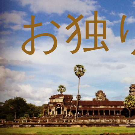
お独
コ
ン
テ
ン
ツ
へ
ス
キ
ッ
プ