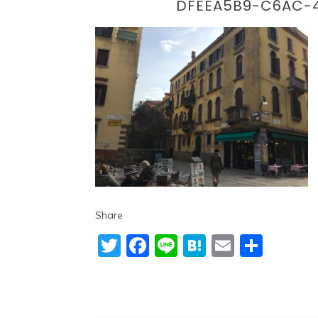
DFEEA5B9-C6AC-4
Share
Twitter
Facebook
Line
Hatena
Email
共
有