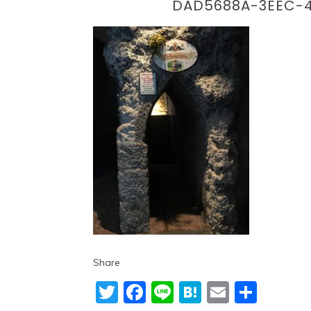
DAD5688A-3EEC-4
Share
Twitter
Facebook
Line
Hatena
Email
共