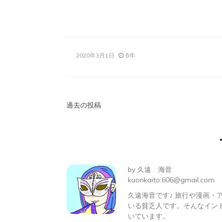
有
6年
2020年3月1日
投
過去の投稿
稿
ナ
ビ
by
久遠 海音
ゲ
kuonkaito.606@gmail.com
久遠海音です♪ 旅行や漫画
ー
いる貧乏人です。そんなイン
シ
いています。