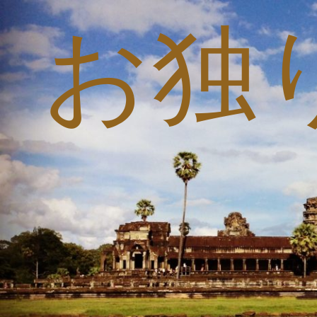
お独
コ
ン
テ
ン
ツ
へ
ス
キ
ッ
プ