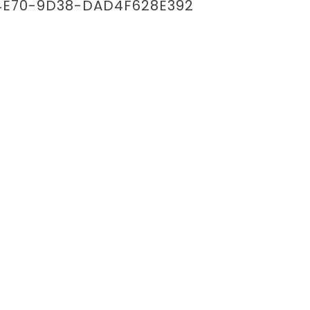
E70-9D38-DAD4F628E392