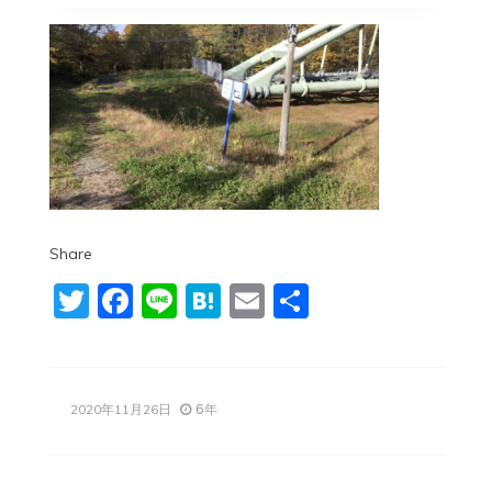
Share
Twitter
Facebook
Line
Hatena
Email
共
有
6年
2020年11月26日