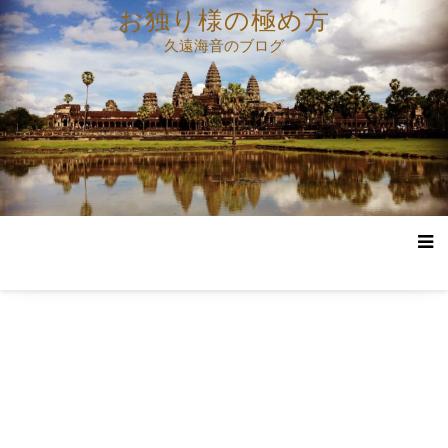
コ
お独り様の極め方
ン
久遠海音のブログ
テ
ン
ツ
へ
ス
キ
ッ
プ