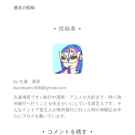
投
過去の投稿
稿
投稿者
ナ
ビ
ゲ
ー
シ
by
久遠 海音
ョ
kuonkaito.606@gmail.com
久遠海音です♪ 旅行や漫画・アニメが大好きで、特に海
ン
外旅行へ行くことを生きがいにしている貧乏人です。そ
んなインドア貧乏人が海外旅行に行った時の体験記を中
心にブログを書いています。
コメントを残す