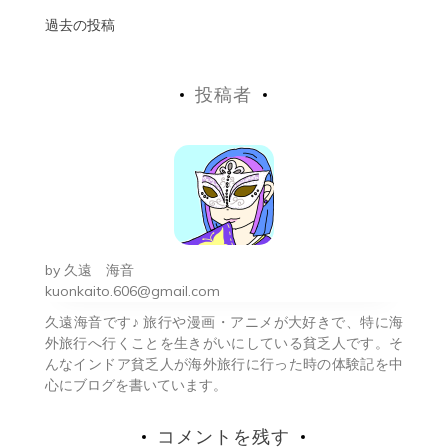
投
過去の投稿
稿
投稿者
ナ
ビ
ゲ
ー
シ
by
久遠 海音
ョ
kuonkaito.606@gmail.com
久遠海音です♪ 旅行や漫画・アニメが大好きで、特に海
ン
外旅行へ行くことを生きがいにしている貧乏人です。そ
んなインドア貧乏人が海外旅行に行った時の体験記を中
心にブログを書いています。
コメントを残す