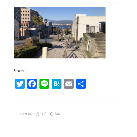
Share
Twitter
Facebook
Line
Hatena
Email
共
有
6年
2020年11月18日