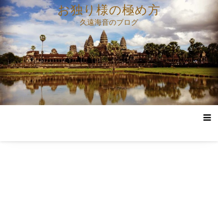
コ
お独り様の極め方
ン
久遠海音のブログ
テ
ン
ツ
へ
ス
キ
ッ
プ