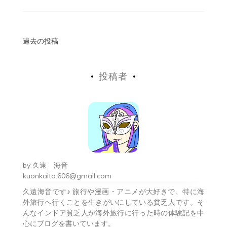
投
過去の投稿
稿
投稿者
ナ
ビ
ゲ
ー
シ
by
久遠 海音
ョ
kuonkaito.606@gmail.com
久遠海音です♪ 旅行や漫画・アニメが大好きで、特に海
ン
外旅行へ行くことを生きがいにしている貧乏人です。そ
んなインドア貧乏人が海外旅行に行った時の体験記を中
心にブログを書いています。