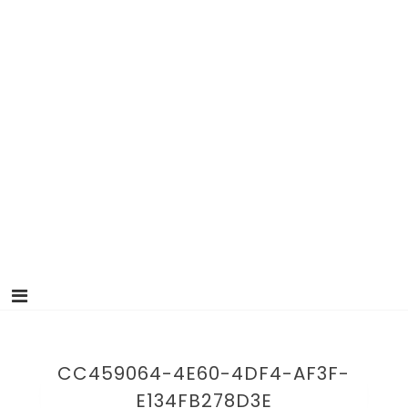
CC459064-4E60-4DF4-AF3F-
E134FB278D3E