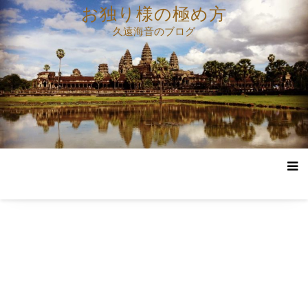
コ
お独り様の極め方
ン
久遠海音のブログ
テ
ン
ツ
へ
ス
キ
ッ
プ