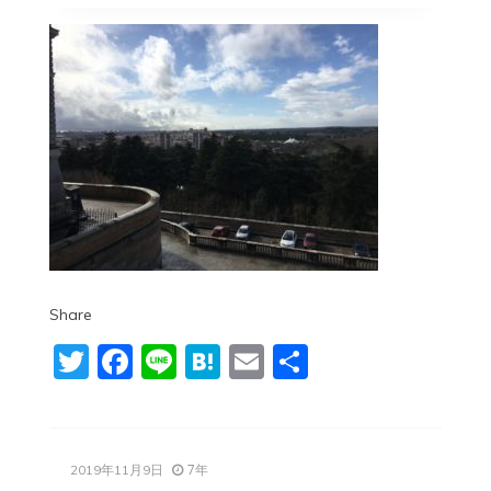
Share
Twitter
Facebook
Line
Hatena
Email
共
有
7年
2019年11月9日