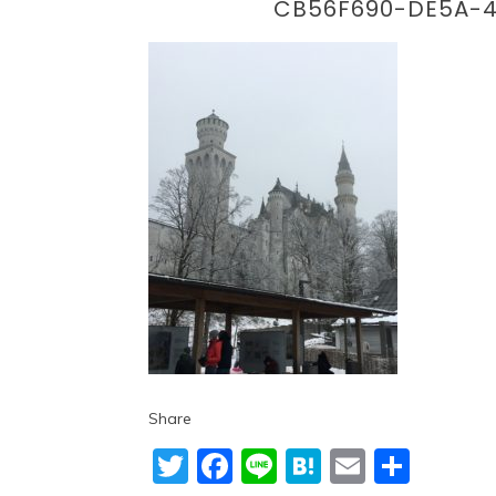
CB56F690-DE5A-4
Share
Twitter
Facebook
Line
Hatena
Email
共