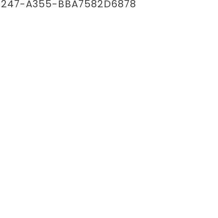
247-A355-BBA7582D6878