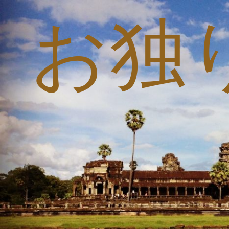
お独
コ
ン
テ
ン
ツ
へ
ス
キ
ッ
プ