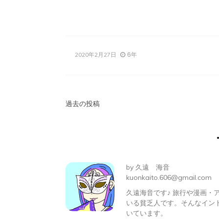
有
6年
2020年2月27日
投
過去の投稿
稿
ナ
ビ
by
久遠 海音
ゲ
kuonkaito.606@gmail.com
久遠海音です♪ 旅行や漫画
ー
いる貧乏人です。そんなイン
シ
いています。