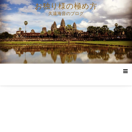
コ
お独り様の極め方
ン
久遠海音のブログ
テ
ン
ツ
へ
ス
キ
ッ
プ