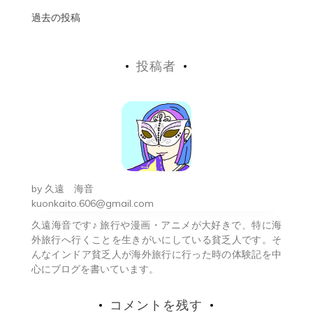
投
過去の投稿
稿
投稿者
ナ
ビ
ゲ
ー
シ
by
久遠 海音
ョ
kuonkaito.606@gmail.com
久遠海音です♪ 旅行や漫画・アニメが大好きで、特に海
ン
外旅行へ行くことを生きがいにしている貧乏人です。そ
んなインドア貧乏人が海外旅行に行った時の体験記を中
心にブログを書いています。
コメントを残す