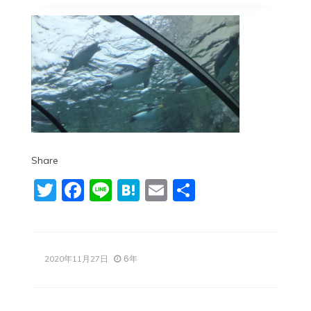
Share
Twitter
Facebook
Line
Hatena
Email
共
有
6年
2020年11月27日