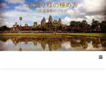
コ
お独り様の極め方
ン
久遠海音のブログ
テ
ン
ツ
へ
ス
キ
ッ
プ