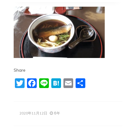
Share
Twitter
Facebook
Line
Hatena
Email
共
有
6年
2020年11月12日