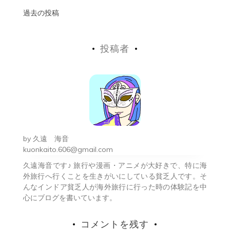
投
過去の投稿
稿
投稿者
ナ
ビ
ゲ
ー
シ
by
久遠 海音
ョ
kuonkaito.606@gmail.com
久遠海音です♪ 旅行や漫画・アニメが大好きで、特に海
ン
外旅行へ行くことを生きがいにしている貧乏人です。そ
んなインドア貧乏人が海外旅行に行った時の体験記を中
心にブログを書いています。
コメントを残す