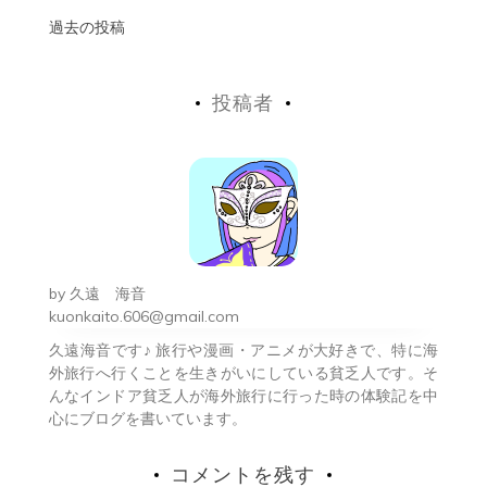
投
過去の投稿
稿
投稿者
ナ
ビ
ゲ
ー
シ
by
久遠 海音
ョ
kuonkaito.606@gmail.com
久遠海音です♪ 旅行や漫画・アニメが大好きで、特に海
ン
外旅行へ行くことを生きがいにしている貧乏人です。そ
んなインドア貧乏人が海外旅行に行った時の体験記を中
心にブログを書いています。
コメントを残す