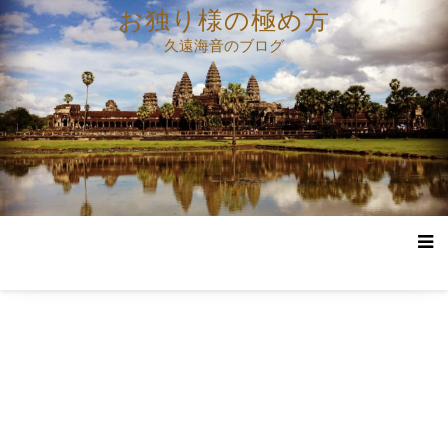
コ
お独り様の極め方
ン
久遠海音のブログ
テ
ン
ツ
へ
ス
キ
ッ
プ