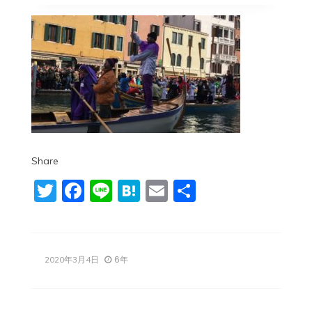
Share
Twitter
Facebook
Line
Hatena
Email
共
有
6年
2020年3月4日