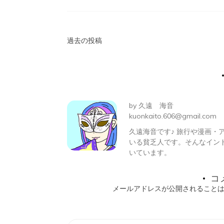
投
過去の投稿
稿
ナ
ビ
by
久遠 海音
ゲ
kuonkaito.606@gmail.com
久遠海音です♪ 旅行や漫画
ー
いる貧乏人です。そんなイン
シ
いています。
ョ
コ
メールアドレスが公開されること
ン