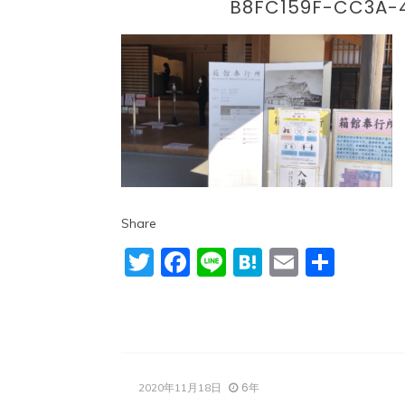
B8FC159F-CC3A-
Share
Twitter
Facebook
Line
Hatena
Email
共
有
6年
2020年11月18日