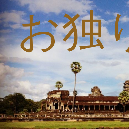
お独
コ
ン
テ
ン
ツ
へ
ス
キ
ッ
プ