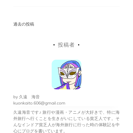
投
過去の投稿
稿
投稿者
ナ
ビ
ゲ
ー
シ
by
久遠 海音
ョ
kuonkaito.606@gmail.com
久遠海音です♪ 旅行や漫画・アニメが大好きで、特に海
ン
外旅行へ行くことを生きがいにしている貧乏人です。そ
んなインドア貧乏人が海外旅行に行った時の体験記を中
心にブログを書いています。