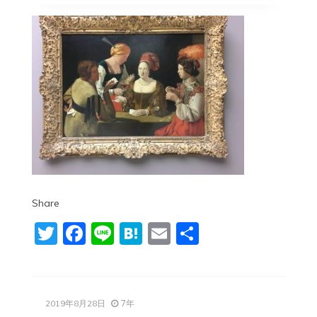
Share
Twitter
Facebook
Line
Hatena
Email
共
有
7年
2019年8月28日