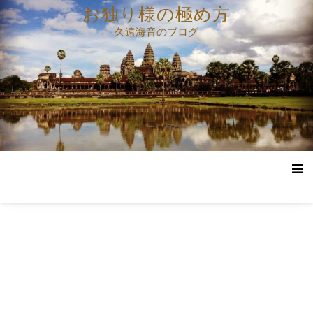
コ
お独り様の極め方
ン
久遠海音のブログ
テ
ン
ツ
へ
ス
キ
ッ
プ