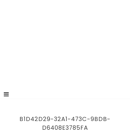
B1D42D29-32A1-473C-9BDB-
D6408E3785FA