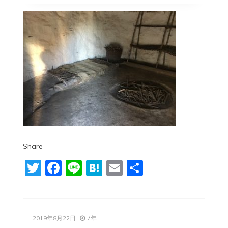
Share
Twitter
Facebook
Line
Hatena
Email
共
有
7年
2019年8月22日