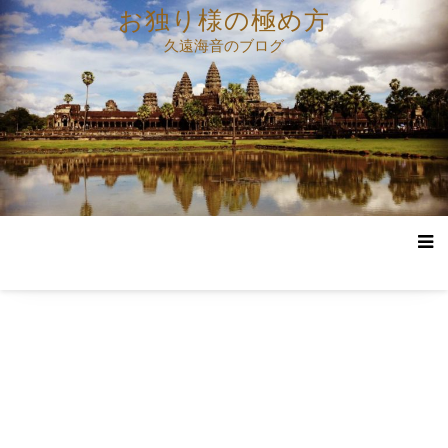
コ
お独り様の極め方
ン
久遠海音のブログ
テ
ン
ツ
へ
ス
キ
ッ
プ