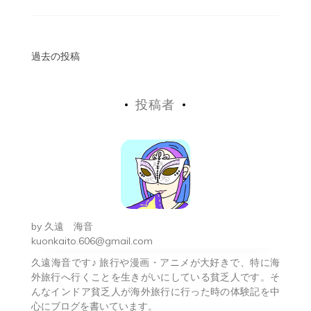
投
過去の投稿
稿
投稿者
ナ
ビ
ゲ
ー
シ
by
久遠 海音
ョ
kuonkaito.606@gmail.com
久遠海音です♪ 旅行や漫画・アニメが大好きで、特に海
ン
外旅行へ行くことを生きがいにしている貧乏人です。そ
んなインドア貧乏人が海外旅行に行った時の体験記を中
心にブログを書いています。