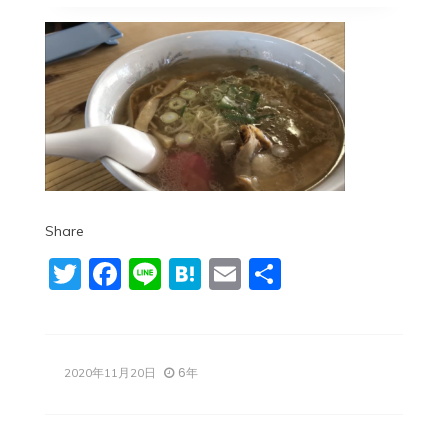
Share
Twitter
Facebook
Line
Hatena
Email
共
有
6年
2020年11月20日