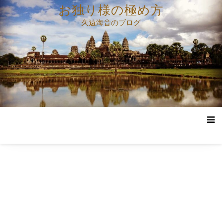
コ
お独り様の極め方
ン
久遠海音のブログ
テ
ン
ツ
へ
ス
キ
ッ
プ