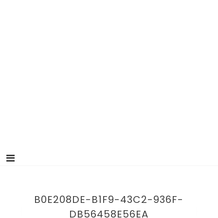
B0E208DE-B1F9-43C2-936F-
DB56458E56EA