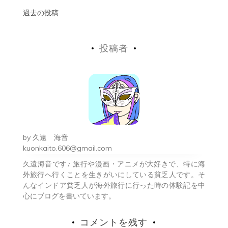
投
過去の投稿
稿
投稿者
ナ
ビ
ゲ
ー
シ
by
久遠 海音
ョ
kuonkaito.606@gmail.com
久遠海音です♪ 旅行や漫画・アニメが大好きで、特に海
ン
外旅行へ行くことを生きがいにしている貧乏人です。そ
んなインドア貧乏人が海外旅行に行った時の体験記を中
心にブログを書いています。
コメントを残す