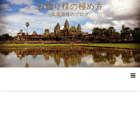
コ
お独り様の極め方
ン
久遠海音のブログ
テ
ン
ツ
へ
ス
キ
ッ
プ