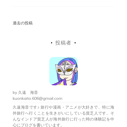
投
過去の投稿
稿
投稿者
ナ
ビ
ゲ
ー
シ
by
久遠 海音
ョ
kuonkaito.606@gmail.com
久遠海音です♪ 旅行や漫画・アニメが大好きで、特に海
ン
外旅行へ行くことを生きがいにしている貧乏人です。そ
んなインドア貧乏人が海外旅行に行った時の体験記を中
心にブログを書いています。