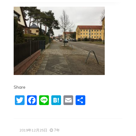
Share
Twitter
Facebook
Line
Hatena
Email
共
有
7年
2019年12月25日