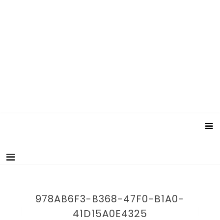
978AB6F3-B368-47F0-B1A0-
41D15A0E4325