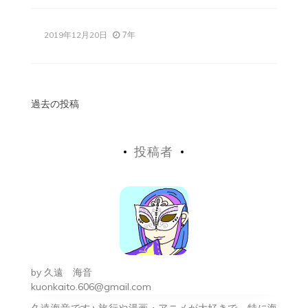
7年
2019年12月20日
投
過去の投稿
稿
投稿者
ナ
ビ
ゲ
ー
シ
by
久遠 海音
ョ
kuonkaito.606@gmail.com