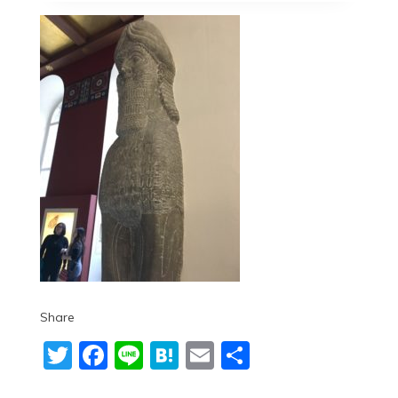
Share
Twitter
Facebook
Line
Hatena
Email
共
有