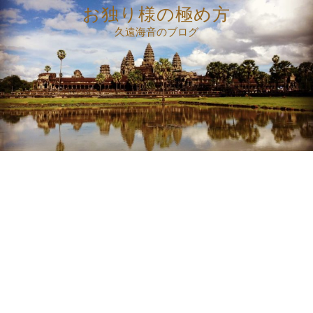
コ
お独り様の極め方
ン
久遠海音のブログ
テ
ン
ツ
へ
ス
キ
ッ
プ