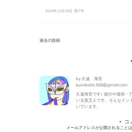
7年
2019年12月20日
投
過去の投稿
稿
ナ
ビ
by
久遠 海音
ゲ
kuonkaito.606@gmail.com
久遠海音です♪ 旅行や漫画
ー
いる貧乏人です。そんなイン
シ
いています。
ョ
コ
メールアドレスが公開されること