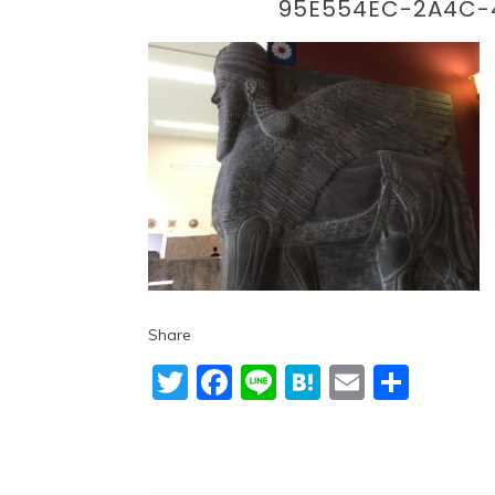
95E554EC-2A4C-
Share
Twitter
Facebook
Line
Hatena
Email
共
有