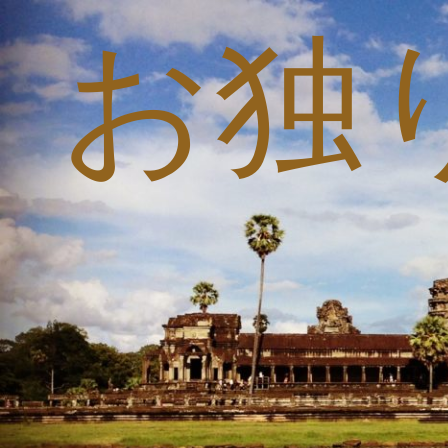
お独
コ
ン
テ
ン
ツ
へ
ス
キ
ッ
プ