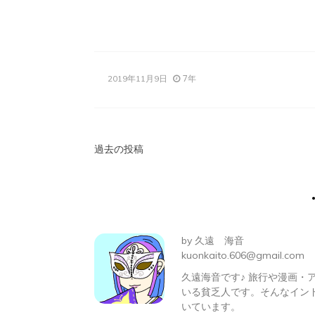
有
7年
2019年11月9日
投
過去の投稿
稿
ナ
ビ
by
久遠 海音
ゲ
kuonkaito.606@gmail.com
久遠海音です♪ 旅行や漫画
ー
いる貧乏人です。そんなイン
シ
いています。