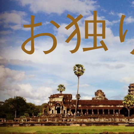
お独
コ
ン
テ
ン
ツ
へ
ス
キ
ッ
プ