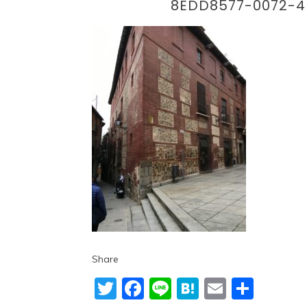
8EDD8577-0072-
Share
Twitter
Facebook
Line
Hatena
Email
共