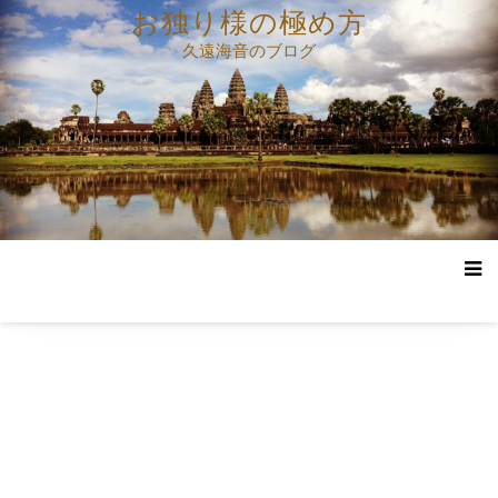
コ
お独り様の極め方
ン
久遠海音のブログ
テ
ン
ツ
へ
ス
キ
ッ
プ