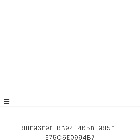
88F96F9F-8B94-465B-985F-
E75C5E0994B7