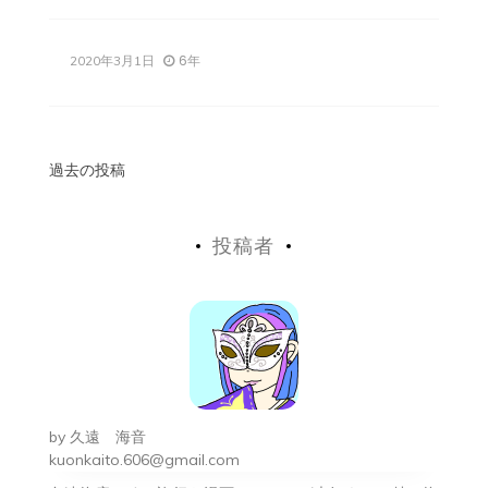
6年
2020年3月1日
投
過去の投稿
稿
投稿者
ナ
ビ
ゲ
ー
シ
by
久遠 海音
ョ
kuonkaito.606@gmail.com