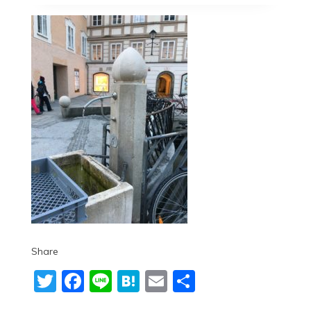
Share
Twitter
Facebook
Line
Hatena
Email
共
有