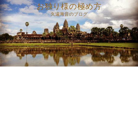
コ
お独り様の極め方
ン
久遠海音のブログ
テ
ン
ツ
へ
ス
キ
ッ
プ