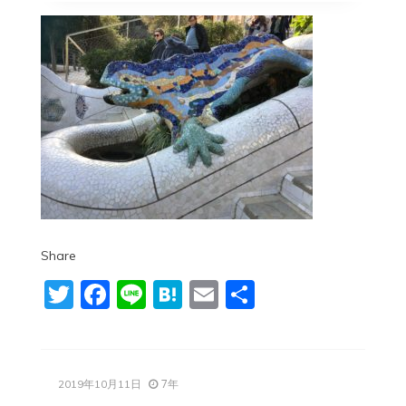
Share
Twitter
Facebook
Line
Hatena
Email
共
有
7年
2019年10月11日