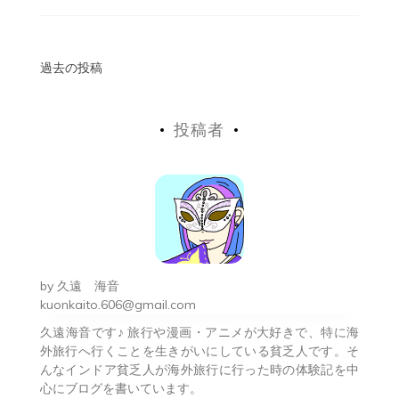
投
過去の投稿
稿
投稿者
ナ
ビ
ゲ
ー
シ
by
久遠 海音
ョ
kuonkaito.606@gmail.com
久遠海音です♪ 旅行や漫画・アニメが大好きで、特に海
ン
外旅行へ行くことを生きがいにしている貧乏人です。そ
んなインドア貧乏人が海外旅行に行った時の体験記を中
心にブログを書いています。