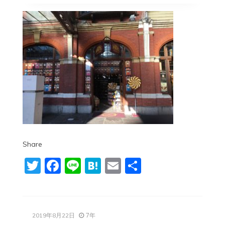
Share
Twitter
Facebook
Line
Hatena
Email
共
有
7年
2019年8月22日