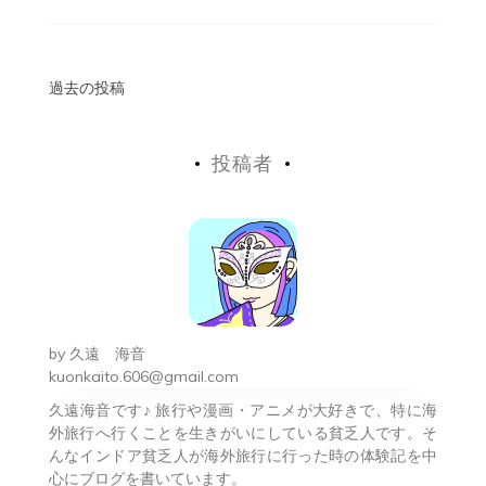
投
過去の投稿
稿
投稿者
ナ
ビ
ゲ
ー
シ
by
久遠 海音
ョ
kuonkaito.606@gmail.com
久遠海音です♪ 旅行や漫画・アニメが大好きで、特に海
ン
外旅行へ行くことを生きがいにしている貧乏人です。そ
んなインドア貧乏人が海外旅行に行った時の体験記を中
心にブログを書いています。