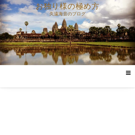
コ
お独り様の極め方
ン
久遠海音のブログ
テ
ン
ツ
へ
ス
キ
ッ
プ