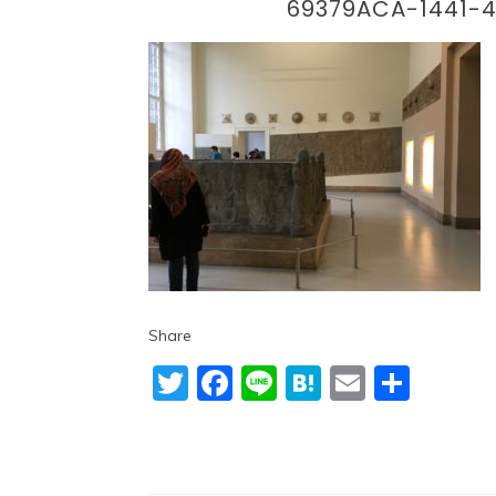
69379ACA-1441-
Share
Twitter
Facebook
Line
Hatena
Email
共
有