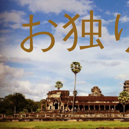
お独
コ
ン
テ
ン
ツ
へ
ス
キ
ッ
プ