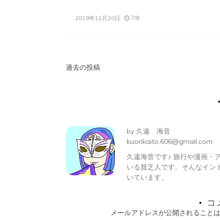
7年
2019年12月20日
投
過去の投稿
稿
ナ
ビ
by
久遠 海音
ゲ
kuonkaito.606@gmail.com
久遠海音です♪ 旅行や漫画
ー
いる貧乏人です。そんなイン
シ
いています。
ョ
コ
メールアドレスが公開されること