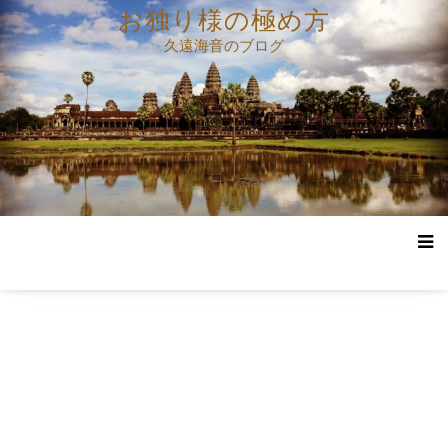
コ
お独り様の極め方
ン
久遠海音のブログ
テ
ン
ツ
へ
ス
キ
ッ
プ