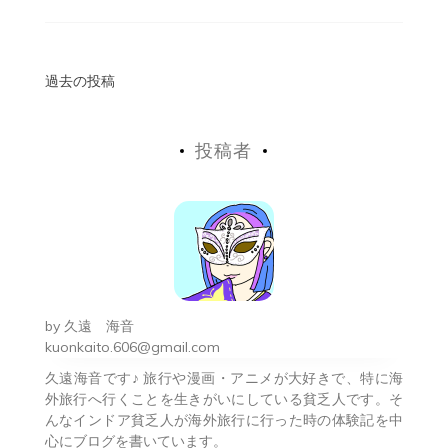
投
過去の投稿
稿
投稿者
ナ
ビ
ゲ
ー
シ
by
久遠 海音
ョ
kuonkaito.606@gmail.com
久遠海音です♪ 旅行や漫画・アニメが大好きで、特に海
ン
外旅行へ行くことを生きがいにしている貧乏人です。そ
んなインドア貧乏人が海外旅行に行った時の体験記を中
心にブログを書いています。