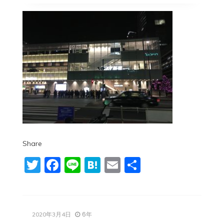
Share
Twitter
Facebook
Line
Hatena
Email
共
有
6年
2020年3月4日