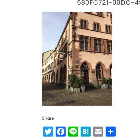
680FC721-00DC-4
Share
Twitter
Facebook
Line
Hatena
Email
共