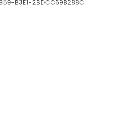
959-B3E1-2BDCC69B288C