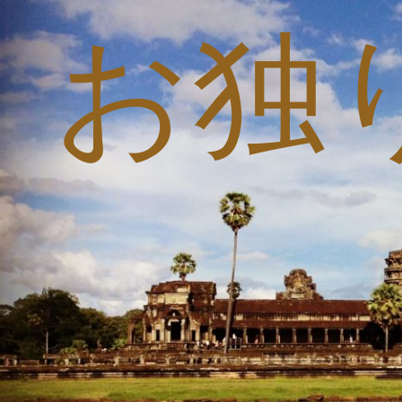
お独
コ
ン
テ
ン
ツ
へ
ス
キ
ッ
プ