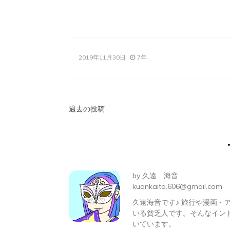
有
7年
2019年11月30日
投
過去の投稿
稿
ナ
ビ
by
久遠 海音
ゲ
kuonkaito.606@gmail.com
久遠海音です♪ 旅行や漫画
ー
いる貧乏人です。そんなイン
シ
いています。