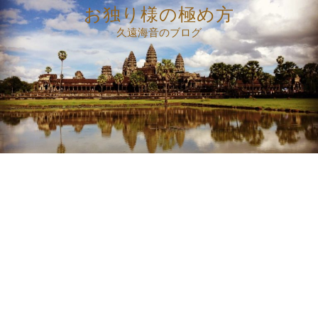
コ
お独り様の極め方
ン
久遠海音のブログ
テ
ン
ツ
へ
ス
キ
ッ
プ