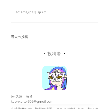
7年
2019年8月28日
投
過去の投稿
稿
投稿者
ナ
ビ
ゲ
ー
シ
by
久遠 海音
ョ
kuonkaito.606@gmail.com