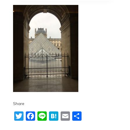
Share
Twitter
Facebook
Line
Hatena
Email
共
有