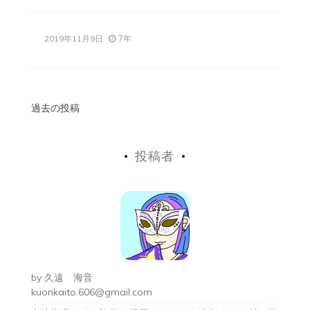
7年
2019年11月9日
投
過去の投稿
稿
投稿者
ナ
ビ
ゲ
ー
シ
by
久遠 海音
ョ
kuonkaito.606@gmail.com