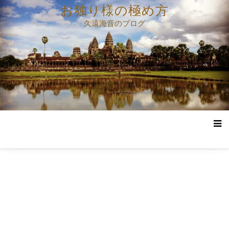
コ
お独り様の極め方
ン
久遠海音のブログ
テ
ン
ツ
へ
ス
キ
ッ
プ