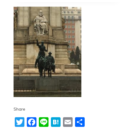
Share
Twitter
Facebook
Line
Hatena
Email
共
有