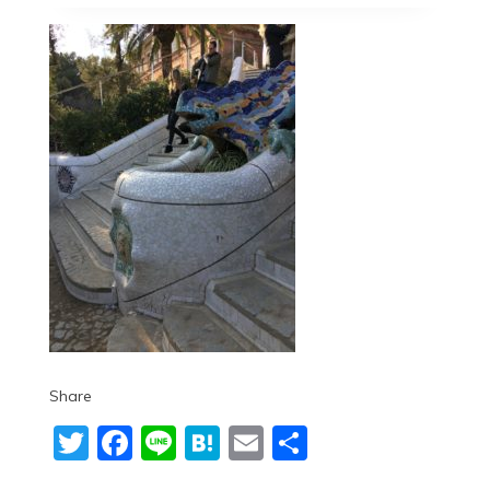
Share
Twitter
Facebook
Line
Hatena
Email
共
有