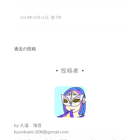
7年
2019年10月11日
投
過去の投稿
稿
投稿者
ナ
ビ
ゲ
ー
シ
by
久遠 海音
ョ
kuonkaito.606@gmail.com