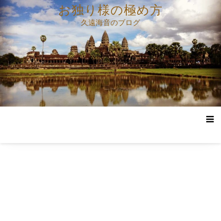
コ
お独り様の極め方
ン
久遠海音のブログ
テ
ン
ツ
へ
ス
キ
ッ
プ