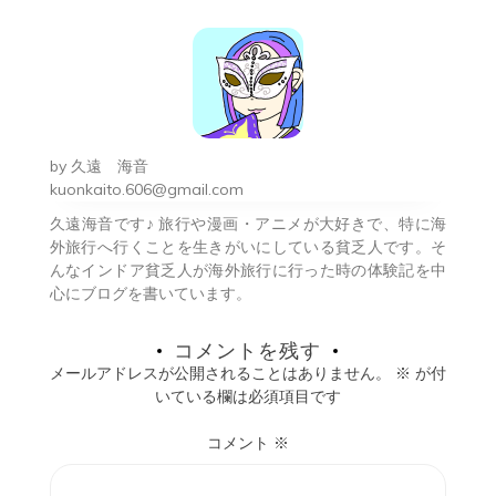
ビ
ゲ
ー
シ
by
久遠 海音
ョ
kuonkaito.606@gmail.com
久遠海音です♪ 旅行や漫画・アニメが大好きで、特に海
ン
外旅行へ行くことを生きがいにしている貧乏人です。そ
んなインドア貧乏人が海外旅行に行った時の体験記を中
心にブログを書いています。
コメントを残す
メールアドレスが公開されることはありません。
※
が付
いている欄は必須項目です
コメント
※