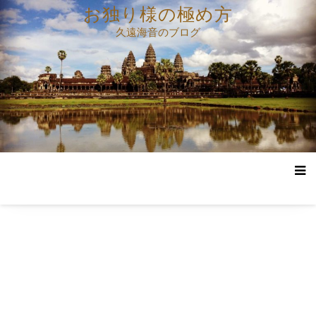
コ
お独り様の極め方
ン
久遠海音のブログ
テ
ン
ツ
へ
ス
キ
ッ
プ