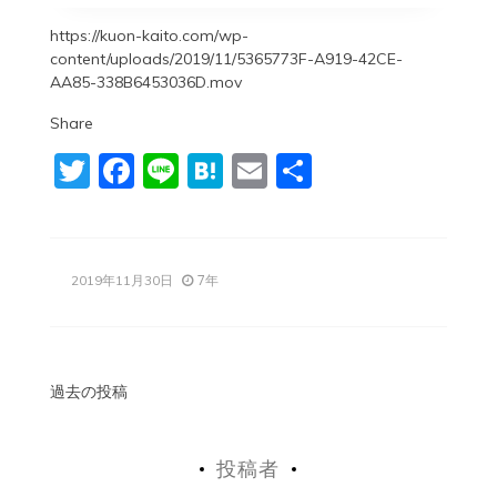
https://kuon-kaito.com/wp-
content/uploads/2019/11/5365773F-A919-42CE-
AA85-338B6453036D.mov
Share
Twitter
Facebook
Line
Hatena
Email
共
有
7年
2019年11月30日
投
過去の投稿
稿
投稿者
ナ