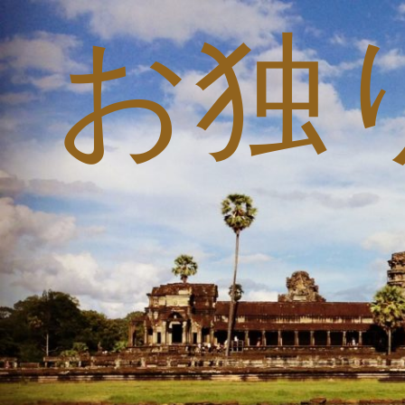
お独
コ
ン
テ
ン
ツ
へ
ス
キ
ッ
プ