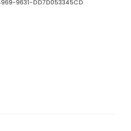
969-9631-DD7D053345CD