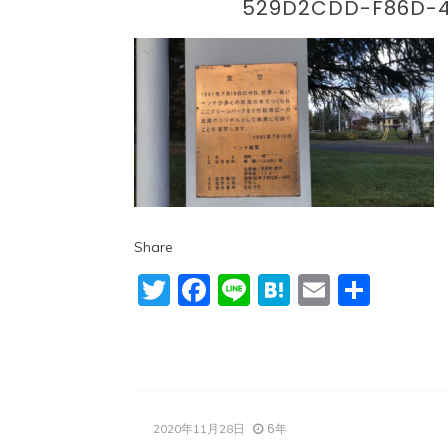
529D2CDD-F86D-4
Share
Twitter
Facebook
Line
Hatena
Email
共
有
6年
2020年11月28日