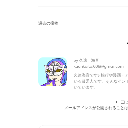
投
過去の投稿
稿
ナ
ビ
by
久遠 海音
ゲ
kuonkaito.606@gmail.com
久遠海音です♪ 旅行や漫画
ー
いる貧乏人です。そんなイン
シ
いています。
ョ
コ
メールアドレスが公開されること
ン