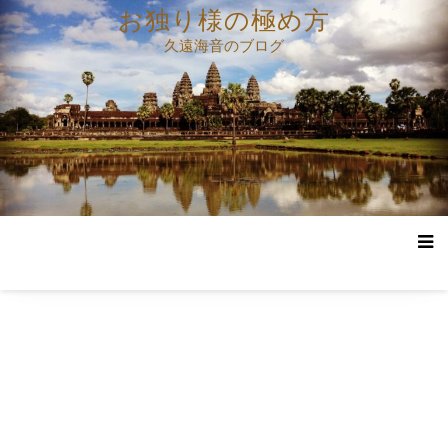
コ
お独り様の極め方
ン
久遠海音のブログ
テ
ン
ツ
へ
ス
キ
ッ
プ