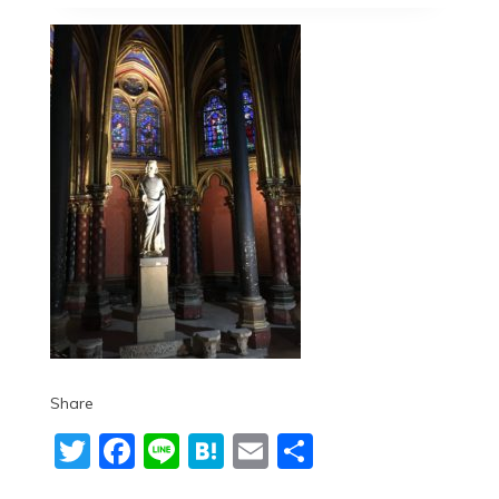
Share
Twitter
Facebook
Line
Hatena
Email
共
有