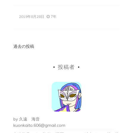
7年
2019年8月28日
投
過去の投稿
稿
投稿者
ナ
ビ
ゲ
ー
シ
by
久遠 海音
ョ
kuonkaito.606@gmail.com