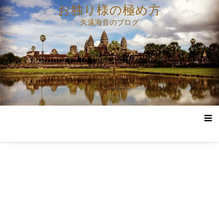
コ
お独り様の極め方
ン
久遠海音のブログ
テ
ン
ツ
へ
ス
キ
ッ
プ