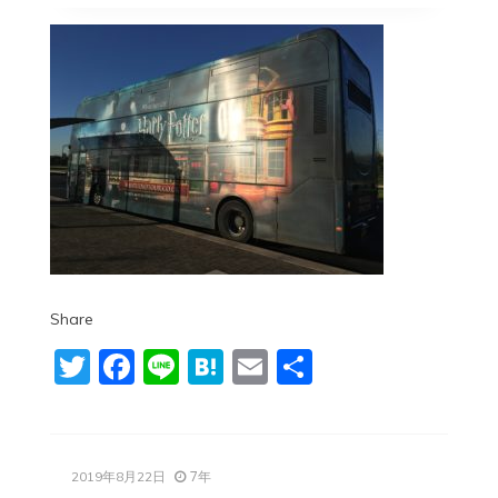
Share
Twitter
Facebook
Line
Hatena
Email
共
有
7年
2019年8月22日