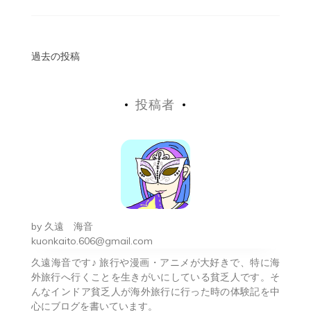
投
過去の投稿
稿
投稿者
ナ
ビ
ゲ
ー
シ
by
久遠 海音
ョ
kuonkaito.606@gmail.com
久遠海音です♪ 旅行や漫画・アニメが大好きで、特に海
ン
外旅行へ行くことを生きがいにしている貧乏人です。そ
んなインドア貧乏人が海外旅行に行った時の体験記を中
心にブログを書いています。