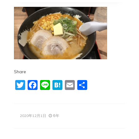
Share
Twitter
Facebook
Line
Hatena
Email
共
有
6年
2020年12月1日