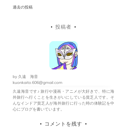
投
過去の投稿
稿
投稿者
ナ
ビ
ゲ
ー
シ
by
久遠 海音
ョ
kuonkaito.606@gmail.com
久遠海音です♪ 旅行や漫画・アニメが大好きで、特に海
ン
外旅行へ行くことを生きがいにしている貧乏人です。そ
んなインドア貧乏人が海外旅行に行った時の体験記を中
心にブログを書いています。
コメントを残す