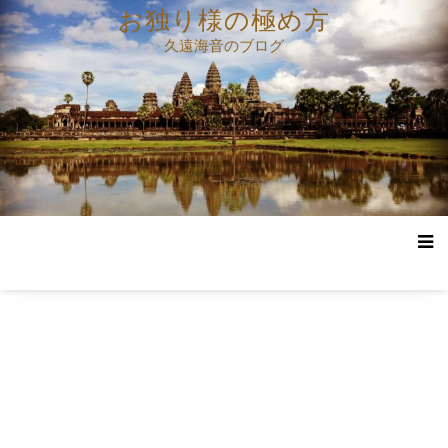
コ
お独り様の極め方
ン
久遠海音のブログ
テ
ン
ツ
へ
ス
キ
ッ
プ