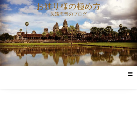
コ
お独り様の極め方
ン
久遠海音のブログ
テ
ン
ツ
へ
ス
キ
ッ
プ