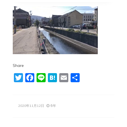
Share
Twitter
Facebook
Line
Hatena
Email
共
有
6年
2020年11月12日