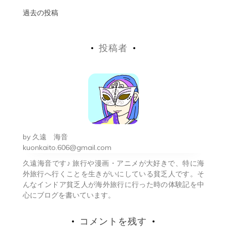
投
過去の投稿
稿
投稿者
ナ
ビ
ゲ
ー
シ
by
久遠 海音
ョ
kuonkaito.606@gmail.com
久遠海音です♪ 旅行や漫画・アニメが大好きで、特に海
ン
外旅行へ行くことを生きがいにしている貧乏人です。そ
んなインドア貧乏人が海外旅行に行った時の体験記を中
心にブログを書いています。
コメントを残す