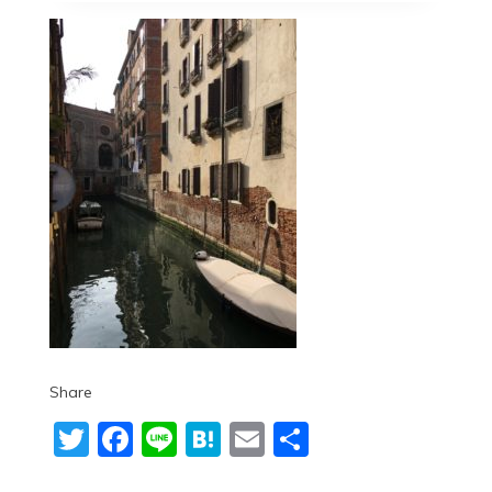
Share
Twitter
Facebook
Line
Hatena
Email
共
有