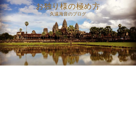
コ
お独り様の極め方
ン
久遠海音のブログ
テ
ン
ツ
へ
ス
キ
ッ
プ