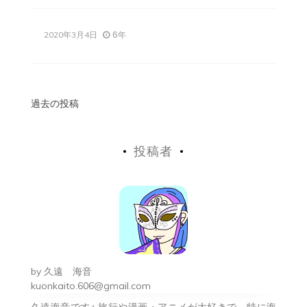
6年
2020年3月4日
投
過去の投稿
稿
投稿者
ナ
ビ
ゲ
ー
シ
by
久遠 海音
ョ
kuonkaito.606@gmail.com