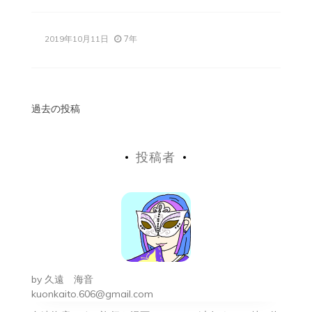
7年
2019年10月11日
投
過去の投稿
稿
投稿者
ナ
ビ
ゲ
ー
シ
by
久遠 海音
ョ
kuonkaito.606@gmail.com