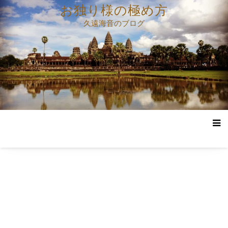
コ
お独り様の極め方
ン
久遠海音のブログ
テ
ン
ツ
へ
ス
キ
ッ
プ