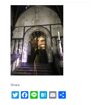
Share
Twitter
Facebook
Line
Hatena
Email
共
有