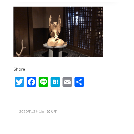
Share
Twitter
Facebook
Line
Hatena
Email
共
有
6年
2020年12月1日