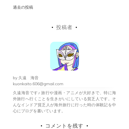
投
過去の投稿
稿
投稿者
ナ
ビ
ゲ
ー
シ
by
久遠 海音
ョ
kuonkaito.606@gmail.com
久遠海音です♪ 旅行や漫画・アニメが大好きで、特に海
ン
外旅行へ行くことを生きがいにしている貧乏人です。そ
んなインドア貧乏人が海外旅行に行った時の体験記を中
心にブログを書いています。
コメントを残す