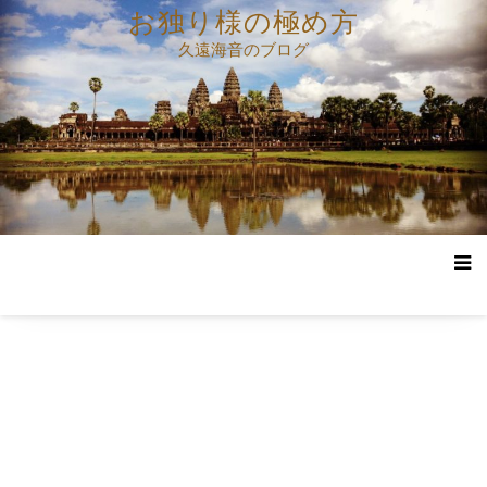
コ
お独り様の極め方
ン
久遠海音のブログ
テ
ン
ツ
へ
ス
キ
ッ
プ