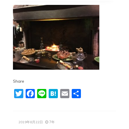
Share
Twitter
Facebook
Line
Hatena
Email
共
有
7年
2019年8月22日