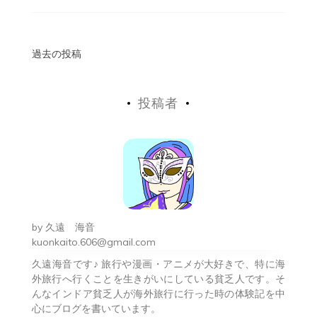
投
過去の投稿
稿
投稿者
ナ
ビ
ゲ
ー
シ
by
久遠 海音
ョ
kuonkaito.606@gmail.com
久遠海音です♪ 旅行や漫画・アニメが大好きで、特に海
ン
外旅行へ行くことを生きがいにしている貧乏人です。そ
んなインドア貧乏人が海外旅行に行った時の体験記を中
心にブログを書いています。