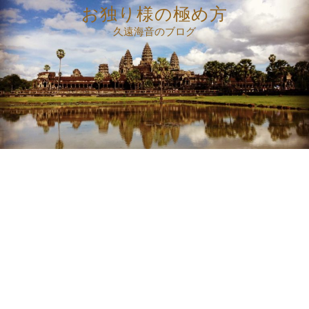
コ
お独り様の極め方
ン
久遠海音のブログ
テ
ン
ツ
へ
ス
キ
ッ
プ