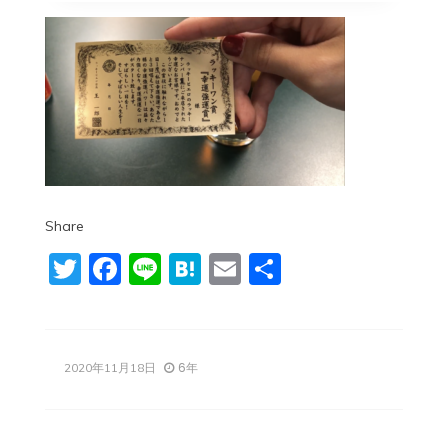
Share
Twitter
Facebook
Line
Hatena
Email
共
有
6年
2020年11月18日