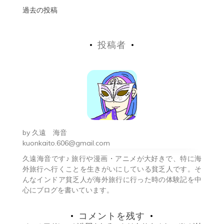
投
過去の投稿
稿
投稿者
ナ
ビ
ゲ
ー
シ
by
久遠 海音
ョ
kuonkaito.606@gmail.com
久遠海音です♪ 旅行や漫画・アニメが大好きで、特に海
ン
外旅行へ行くことを生きがいにしている貧乏人です。そ
んなインドア貧乏人が海外旅行に行った時の体験記を中
心にブログを書いています。
コメントを残す