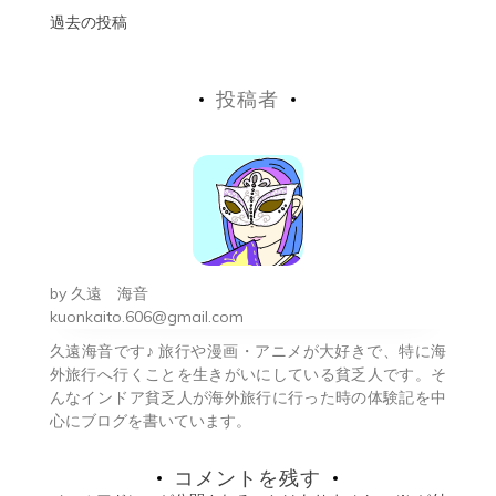
投
過去の投稿
稿
投稿者
ナ
ビ
ゲ
ー
シ
by
久遠 海音
ョ
kuonkaito.606@gmail.com
久遠海音です♪ 旅行や漫画・アニメが大好きで、特に海
ン
外旅行へ行くことを生きがいにしている貧乏人です。そ
んなインドア貧乏人が海外旅行に行った時の体験記を中
心にブログを書いています。
コメントを残す