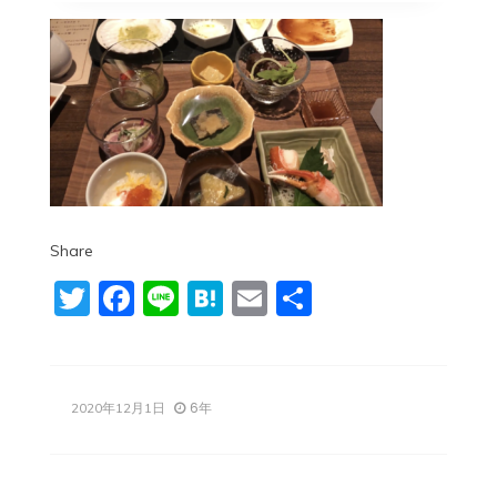
Share
Twitter
Facebook
Line
Hatena
Email
共
有
6年
2020年12月1日