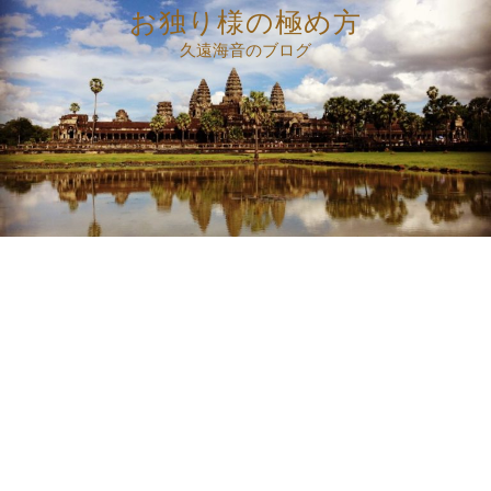
コ
お独り様の極め方
ン
久遠海音のブログ
テ
ン
ツ
へ
ス
キ
ッ
プ