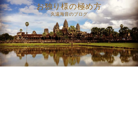
コ
お独り様の極め方
ン
久遠海音のブログ
テ
ン
ツ
へ
ス
キ
ッ
プ