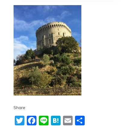
Share
Twitter
Facebook
Line
Hatena
Email
共
有