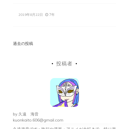
7年
2019年8月22日
投
過去の投稿
稿
投稿者
ナ
ビ
ゲ
ー
シ
by
久遠 海音
ョ
kuonkaito.606@gmail.com