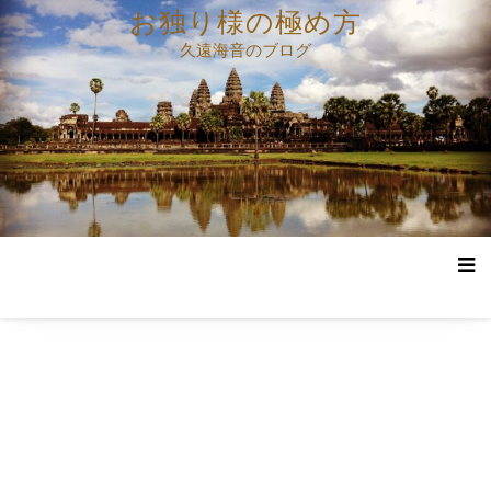
コ
お独り様の極め方
ン
久遠海音のブログ
テ
ン
ツ
へ
ス
キ
ッ
プ