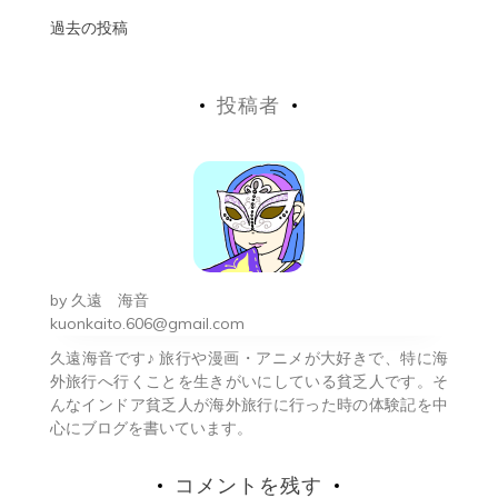
投
過去の投稿
稿
投稿者
ナ
ビ
ゲ
ー
シ
by
久遠 海音
ョ
kuonkaito.606@gmail.com
久遠海音です♪ 旅行や漫画・アニメが大好きで、特に海
ン
外旅行へ行くことを生きがいにしている貧乏人です。そ
んなインドア貧乏人が海外旅行に行った時の体験記を中
心にブログを書いています。
コメントを残す