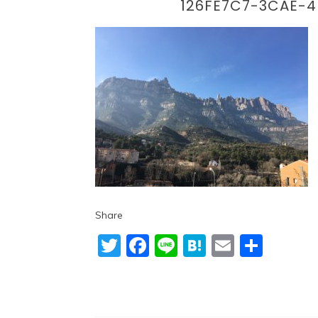
126FE7C7-3CAE-
Share
Twitter
Facebook
Line
Hatena
Email
共
有