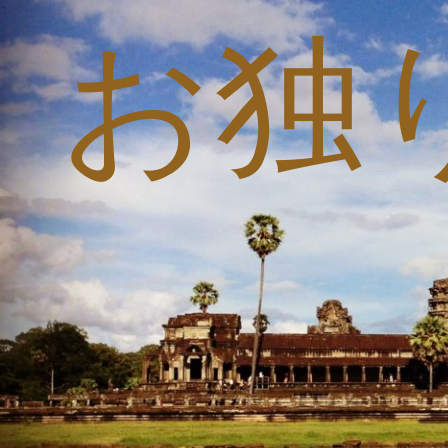
お独
コ
ン
テ
ン
ツ
へ
ス
キ
ッ
プ