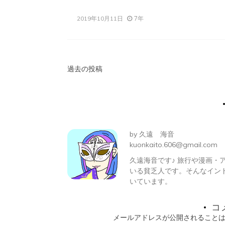
7年
2019年10月11日
投
過去の投稿
稿
ナ
ビ
by
久遠 海音
ゲ
kuonkaito.606@gmail.com
久遠海音です♪ 旅行や漫画
ー
いる貧乏人です。そんなイン
シ
いています。
ョ
コ
メールアドレスが公開されること